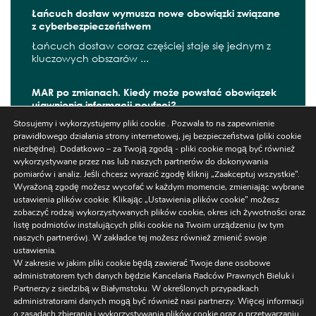
Łańcuch dostaw wymusza nowe obowiązki związane
z cyberbezpieczeństwem
Łańcuch dostaw coraz częściej staje się jednym z
kluczowych obszarów ...
MAR po zmianach. Kiedy może powstać obowiązek
ujawnienia informacji poufnej?
Stosujemy i wykorzystujemy pliki cookie . Pozwala to na zapewnienie
W czerwcu 2026 r. zaczęły obowiązywać kolejne
prawidłowego działania strony internetowej, jej bezpieczeństwa (pliki cookie
zmiany wynikające z ...
niezbędne). Dodatkowo – za Twoją zgodą - pliki cookie mogą być również
wykorzystywane przez nas lub naszych partnerów do dokonywania
pomiarów i analiz. Jeśli chcesz wyrazić zgodę kliknij „Zaakceptuj wszystkie”.
Wyrażoną zgodę możesz wycofać w każdym momencie, zmieniając wybrane
ustawienia plików cookie. Klikając „Ustawienia plików cookie” możesz
Szukaj
zobaczyć rodzaj wykorzystywanych plików cookie, okres ich żywotności oraz
listę podmiotów instalujących pliki cookie na Twoim urządzeniu (w tym
naszych partnerów). W zakładce tej możesz również zmienić swoje
ustawienia.
W zakresie w jakim pliki cookie będą zawierać Twoje dane osobowe
administratorem tych danych będzie Kancelaria Radców Prawnych Bieluk i
Partnerzy z siedzibą w Białymstoku. W określonych przypadkach
administratorami danych mogą być również nasi partnerzy. Więcej informacji
Ustawienia
o zasadach zbierania i wykorzystywania plików cookie oraz o przetwarzaniu