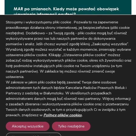
MAR po zmianach. Kiedy może powstać obowiązek
ujawnienia informacji poufnej?
Stosujemy i wykorzystujemy pliki cookie . Pozwala to na zapewnienie
W czerwcu 2026 r. zaczęły obowiązywać kolejne
prawidłowego działania strony internetowej, jej bezpieczeństwa (pliki cookie
zmiany wynikające z ...
niezbędne). Dodatkowo – za Twoją zgodą - pliki cookie mogą być również
wykorzystywane przez nas lub naszych partnerów do dokonywania
pomiarów i analiz. Jeśli chcesz wyrazić zgodę kliknij „Zaakceptuj wszystkie”.
Wyrażoną zgodę możesz wycofać w każdym momencie, zmieniając wybrane
ustawienia plików cookie. Klikając „Ustawienia plików cookie” możesz
Szukaj
zobaczyć rodzaj wykorzystywanych plików cookie, okres ich żywotności oraz
listę podmiotów instalujących pliki cookie na Twoim urządzeniu (w tym
naszych partnerów). W zakładce tej możesz również zmienić swoje
ustawienia.
W zakresie w jakim pliki cookie będą zawierać Twoje dane osobowe
administratorem tych danych będzie Kancelaria Radców Prawnych Bieluk i
Partnerzy z siedzibą w Białymstoku. W określonych przypadkach
administratorami danych mogą być również nasi partnerzy. Więcej informacji
Ustawienia
o zasadach zbierania i wykorzystywania plików cookie oraz o przetwarzaniu
Regulaminy/RODO
/
NEWSLETTER
Twoich danych osobowych, w tym o przysługujących Ci w związku z tym
Cookies
prawach, znajdziesz w
Polityce plików cookies
.
ul. Warszawska 14 lok. 3, 15-063 Białystok,
+48 85 663 77 5
Akceptuj wszystkie
Tylko niezbędne
kancelaria@bieluk.pl
/ oddział w Warszawie: ul. Karolkow