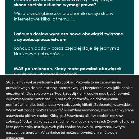
strona spełnia aktualne wymogi prawa?
Wielu przedsiębiorców uruchomiło swoje strony
internetowe kilka lat temu i ...
Łańcuch dostaw wymusza nowe obowiązki związane
z cyberbezpieczeństwem
Łańcuch dostaw coraz częściej staje się jednym z
kluczowych obszarów ...
MAR po zmianach. Kiedy może powstać obowiązek
ujawnienia informacji poufnej?
Stosujemy i wykorzystujemy pliki cookie . Pozwala to na zapewnienie
W czerwcu 2026 r. zaczęły obowiązywać kolejne
prawidłowego działania strony internetowej, jej bezpieczeństwa (pliki cookie
zmiany wynikające z ...
niezbędne). Dodatkowo – za Twoją zgodą - pliki cookie mogą być również
wykorzystywane przez nas lub naszych partnerów do dokonywania
pomiarów i analiz. Jeśli chcesz wyrazić zgodę kliknij „Zaakceptuj wszystkie”.
Wyrażoną zgodę możesz wycofać w każdym momencie, zmieniając wybrane
ustawienia plików cookie. Klikając „Ustawienia plików cookie” możesz
Szukaj
zobaczyć rodzaj wykorzystywanych plików cookie, okres ich żywotności oraz
listę podmiotów instalujących pliki cookie na Twoim urządzeniu (w tym
naszych partnerów). W zakładce tej możesz również zmienić swoje
ustawienia.