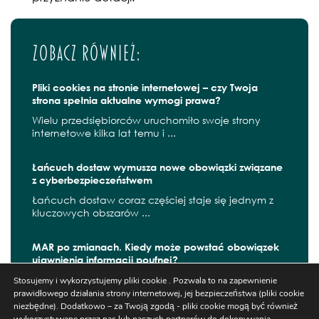
Zobacz również:
Pliki cookies na stronie internetowej – czy Twoja
strona spełnia aktualne wymogi prawa?
Wielu przedsiębiorców uruchomiło swoje strony
internetowe kilka lat temu i ...
Łańcuch dostaw wymusza nowe obowiązki związane
z cyberbezpieczeństwem
Łańcuch dostaw coraz częściej staje się jednym z
kluczowych obszarów ...
MAR po zmianach. Kiedy może powstać obowiązek
ujawnienia informacji poufnej?
W czerwcu 2026 r. zaczęły obowiązywać kolejne
Stosujemy i wykorzystujemy pliki cookie . Pozwala to na zapewnienie
zmiany wynikające z ...
prawidłowego działania strony internetowej, jej bezpieczeństwa (pliki cookie
niezbędne). Dodatkowo – za Twoją zgodą - pliki cookie mogą być również