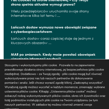
strona spełnia aktualne wymogi prawa?
Wielu przedsiębiorców uruchomiło swoje strony
internetowe kilka lat temu i ...
Łańcuch dostaw wymusza nowe obowiązki związane
z cyberbezpieczeństwem
Łańcuch dostaw coraz częściej staje się jednym z
kluczowych obszarów ...
MAR po zmianach. Kiedy może powstać obowiązek
ujawnienia informacji poufnej?
Stosujemy i wykorzystujemy pliki cookie . Pozwala to na zapewnienie
W czerwcu 2026 r. zaczęły obowiązywać kolejne
prawidłowego działania strony internetowej, jej bezpieczeństwa (pliki cookie
zmiany wynikające z ...
niezbędne). Dodatkowo – za Twoją zgodą - pliki cookie mogą być również
wykorzystywane przez nas lub naszych partnerów do dokonywania
pomiarów i analiz. Jeśli chcesz wyrazić zgodę kliknij „Zaakceptuj wszystkie”.
Wyrażoną zgodę możesz wycofać w każdym momencie, zmieniając wybrane
Szukaj
ustawienia plików cookie. Klikając „Ustawienia plików cookie” możesz
zobaczyć rodzaj wykorzystywanych plików cookie, okres ich żywotności oraz
listę podmiotów instalujących pliki cookie na Twoim urządzeniu (w tym
naszych partnerów). W zakładce tej możesz również zmienić swoje