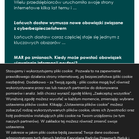
Wielu przedsiębiorców uruchomiło swoje strony
internetowe kilka lat temu i ...
Łańcuch dostaw wymusza nowe obowiązki związane
z cyberbezpieczeństwem
Łańcuch dostaw coraz częściej staje się jednym z
kluczowych obszarów ...
MAR po zmianach. Kiedy może powstać obowiązek
ujawnienia informacji poufnej?
Stosujemy i wykorzystujemy pliki cookie . Pozwala to na zapewnienie
W czerwcu 2026 r. zaczęły obowiązywać kolejne
prawidłowego działania strony internetowej, jej bezpieczeństwa (pliki cookie
zmiany wynikające z ...
niezbędne). Dodatkowo – za Twoją zgodą - pliki cookie mogą być również
wykorzystywane przez nas lub naszych partnerów do dokonywania
pomiarów i analiz. Jeśli chcesz wyrazić zgodę kliknij „Zaakceptuj wszystkie”.
Wyrażoną zgodę możesz wycofać w każdym momencie, zmieniając wybrane
ustawienia plików cookie. Klikając „Ustawienia plików cookie” możesz
Szukaj
zobaczyć rodzaj wykorzystywanych plików cookie, okres ich żywotności oraz
listę podmiotów instalujących pliki cookie na Twoim urządzeniu (w tym
naszych partnerów). W zakładce tej możesz również zmienić swoje
ustawienia.
W zakresie w jakim pliki cookie będą zawierać Twoje dane osobowe
administratorem tych danych będzie Kancelaria Radców Prawnych Bieluk i