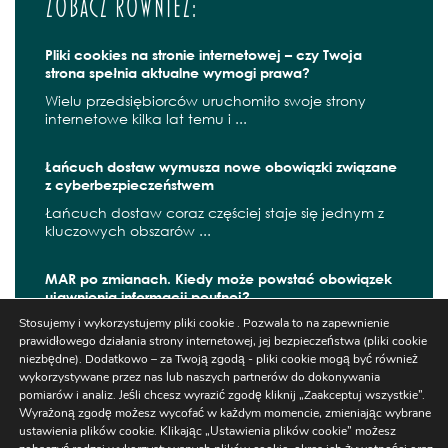
Zobacz również:
Pliki cookies na stronie internetowej – czy Twoja
strona spełnia aktualne wymogi prawa?
Wielu przedsiębiorców uruchomiło swoje strony
internetowe kilka lat temu i ...
Łańcuch dostaw wymusza nowe obowiązki związane
z cyberbezpieczeństwem
Łańcuch dostaw coraz częściej staje się jednym z
kluczowych obszarów ...
MAR po zmianach. Kiedy może powstać obowiązek
ujawnienia informacji poufnej?
Stosujemy i wykorzystujemy pliki cookie . Pozwala to na zapewnienie
W czerwcu 2026 r. zaczęły obowiązywać kolejne
prawidłowego działania strony internetowej, jej bezpieczeństwa (pliki cookie
zmiany wynikające z ...
niezbędne). Dodatkowo – za Twoją zgodą - pliki cookie mogą być również
wykorzystywane przez nas lub naszych partnerów do dokonywania
pomiarów i analiz. Jeśli chcesz wyrazić zgodę kliknij „Zaakceptuj wszystkie”.
Wyrażoną zgodę możesz wycofać w każdym momencie, zmieniając wybrane
Szukaj
ustawienia plików cookie. Klikając „Ustawienia plików cookie” możesz