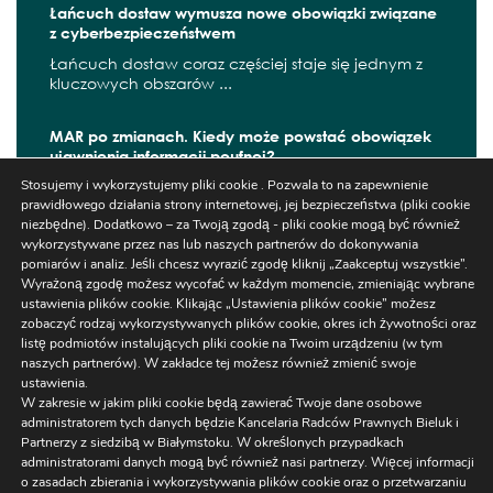
Łańcuch dostaw wymusza nowe obowiązki związane
z cyberbezpieczeństwem
Łańcuch dostaw coraz częściej staje się jednym z
kluczowych obszarów ...
MAR po zmianach. Kiedy może powstać obowiązek
ujawnienia informacji poufnej?
Stosujemy i wykorzystujemy pliki cookie . Pozwala to na zapewnienie
W czerwcu 2026 r. zaczęły obowiązywać kolejne
prawidłowego działania strony internetowej, jej bezpieczeństwa (pliki cookie
zmiany wynikające z ...
niezbędne). Dodatkowo – za Twoją zgodą - pliki cookie mogą być również
wykorzystywane przez nas lub naszych partnerów do dokonywania
pomiarów i analiz. Jeśli chcesz wyrazić zgodę kliknij „Zaakceptuj wszystkie”.
Wyrażoną zgodę możesz wycofać w każdym momencie, zmieniając wybrane
Szukaj
ustawienia plików cookie. Klikając „Ustawienia plików cookie” możesz
zobaczyć rodzaj wykorzystywanych plików cookie, okres ich żywotności oraz
listę podmiotów instalujących pliki cookie na Twoim urządzeniu (w tym
naszych partnerów). W zakładce tej możesz również zmienić swoje
ustawienia.
W zakresie w jakim pliki cookie będą zawierać Twoje dane osobowe
administratorem tych danych będzie Kancelaria Radców Prawnych Bieluk i
Partnerzy z siedzibą w Białymstoku. W określonych przypadkach
administratorami danych mogą być również nasi partnerzy. Więcej informacji
Ustawienia
o zasadach zbierania i wykorzystywania plików cookie oraz o przetwarzaniu
Regulaminy/RODO
/
NEWSLETTER