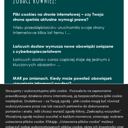
Zobacz również:
Pliki cookies na stronie internetowej – czy Twoja
strona spełnia aktualne wymogi prawa?
Wielu przedsiębiorców uruchomiło swoje strony
internetowe kilka lat temu i ...
Łańcuch dostaw wymusza nowe obowiązki związane
z cyberbezpieczeństwem
Łańcuch dostaw coraz częściej staje się jednym z
kluczowych obszarów ...
MAR po zmianach. Kiedy może powstać obowiązek
ujawnienia informacji poufnej?
Stosujemy i wykorzystujemy pliki cookie . Pozwala to na zapewnienie
W czerwcu 2026 r. zaczęły obowiązywać kolejne
prawidłowego działania strony internetowej, jej bezpieczeństwa (pliki cookie
zmiany wynikające z ...
niezbędne). Dodatkowo – za Twoją zgodą - pliki cookie mogą być również
wykorzystywane przez nas lub naszych partnerów do dokonywania
pomiarów i analiz. Jeśli chcesz wyrazić zgodę kliknij „Zaakceptuj wszystkie”.
Wyrażoną zgodę możesz wycofać w każdym momencie, zmieniając wybrane
Szukaj
ustawienia plików cookie. Klikając „Ustawienia plików cookie” możesz
zobaczyć rodzaj wykorzystywanych plików cookie, okres ich żywotności oraz