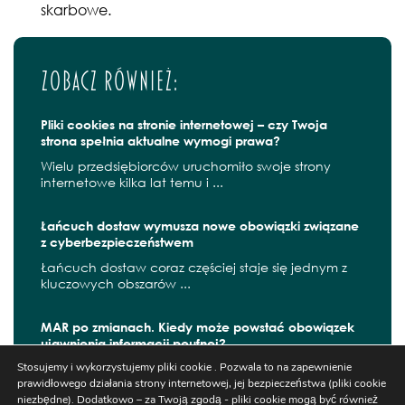
skarbowe.
Zobacz również:
Pliki cookies na stronie internetowej – czy Twoja
strona spełnia aktualne wymogi prawa?
Wielu przedsiębiorców uruchomiło swoje strony
internetowe kilka lat temu i ...
Łańcuch dostaw wymusza nowe obowiązki związane
z cyberbezpieczeństwem
Łańcuch dostaw coraz częściej staje się jednym z
kluczowych obszarów ...
MAR po zmianach. Kiedy może powstać obowiązek
ujawnienia informacji poufnej?
Stosujemy i wykorzystujemy pliki cookie . Pozwala to na zapewnienie
W czerwcu 2026 r. zaczęły obowiązywać kolejne
prawidłowego działania strony internetowej, jej bezpieczeństwa (pliki cookie
zmiany wynikające z ...
niezbędne). Dodatkowo – za Twoją zgodą - pliki cookie mogą być również