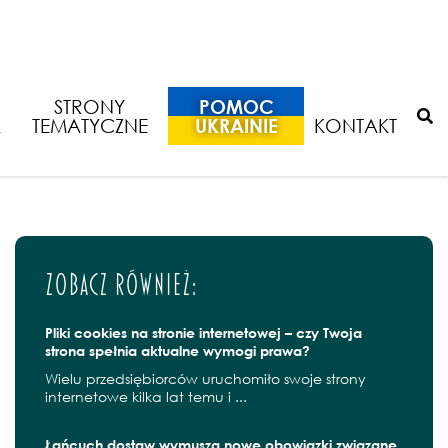
merytalnych -
STRONY
POMOC
A
TEMATYCZNE
UKRAINIE
KONTAKT
Zobacz również:
Pliki cookies na stronie internetowej – czy Twoja
strona spełnia aktualne wymogi prawa?
Wielu przedsiębiorców uruchomiło swoje strony
internetowe kilka lat temu i ...
Łańcuch dostaw wymusza nowe obowiązki związane