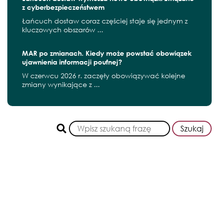
z cyberbezpieczeństwem
Łańcuch dostaw coraz częściej staje się jednym z
kluczowych obszarów ...
MAR po zmianach. Kiedy może powstać obowiązek
ujawnienia informacji poufnej?
W czerwcu 2026 r. zaczęły obowiązywać kolejne
zmiany wynikające z ...
Szukaj