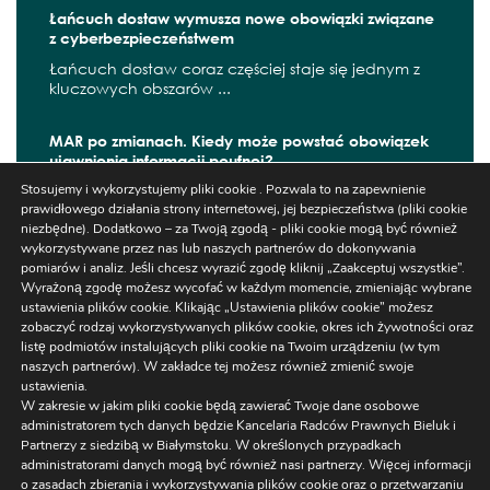
Łańcuch dostaw wymusza nowe obowiązki związane
z cyberbezpieczeństwem
Łańcuch dostaw coraz częściej staje się jednym z
kluczowych obszarów ...
MAR po zmianach. Kiedy może powstać obowiązek
ujawnienia informacji poufnej?
Stosujemy i wykorzystujemy pliki cookie . Pozwala to na zapewnienie
W czerwcu 2026 r. zaczęły obowiązywać kolejne
prawidłowego działania strony internetowej, jej bezpieczeństwa (pliki cookie
zmiany wynikające z ...
niezbędne). Dodatkowo – za Twoją zgodą - pliki cookie mogą być również
wykorzystywane przez nas lub naszych partnerów do dokonywania
pomiarów i analiz. Jeśli chcesz wyrazić zgodę kliknij „Zaakceptuj wszystkie”.
Wyrażoną zgodę możesz wycofać w każdym momencie, zmieniając wybrane
ustawienia plików cookie. Klikając „Ustawienia plików cookie” możesz
Szukaj
zobaczyć rodzaj wykorzystywanych plików cookie, okres ich żywotności oraz
listę podmiotów instalujących pliki cookie na Twoim urządzeniu (w tym
naszych partnerów). W zakładce tej możesz również zmienić swoje
ustawienia.
W zakresie w jakim pliki cookie będą zawierać Twoje dane osobowe
administratorem tych danych będzie Kancelaria Radców Prawnych Bieluk i
Partnerzy z siedzibą w Białymstoku. W określonych przypadkach
administratorami danych mogą być również nasi partnerzy. Więcej informacji
Ustawienia
o zasadach zbierania i wykorzystywania plików cookie oraz o przetwarzaniu