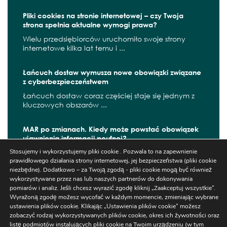
Pliki cookies na stronie internetowej – czy Twoja
strona spełnia aktualne wymogi prawa?
Wielu przedsiębiorców uruchomiło swoje strony
internetowe kilka lat temu i ...
Łańcuch dostaw wymusza nowe obowiązki związane
z cyberbezpieczeństwem
Łańcuch dostaw coraz częściej staje się jednym z
kluczowych obszarów ...
MAR po zmianach. Kiedy może powstać obowiązek
ujawnienia informacji poufnej?
Stosujemy i wykorzystujemy pliki cookie . Pozwala to na zapewnienie
W czerwcu 2026 r. zaczęły obowiązywać kolejne
prawidłowego działania strony internetowej, jej bezpieczeństwa (pliki cookie
zmiany wynikające z ...
niezbędne). Dodatkowo – za Twoją zgodą - pliki cookie mogą być również
wykorzystywane przez nas lub naszych partnerów do dokonywania
pomiarów i analiz. Jeśli chcesz wyrazić zgodę kliknij „Zaakceptuj wszystkie”.
Wyrażoną zgodę możesz wycofać w każdym momencie, zmieniając wybrane
Szukaj
ustawienia plików cookie. Klikając „Ustawienia plików cookie” możesz
zobaczyć rodzaj wykorzystywanych plików cookie, okres ich żywotności oraz
listę podmiotów instalujących pliki cookie na Twoim urządzeniu (w tym