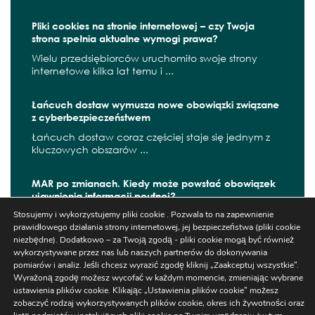
Pliki cookies na stronie internetowej – czy Twoja
strona spełnia aktualne wymogi prawa?
Wielu przedsiębiorców uruchomiło swoje strony
internetowe kilka lat temu i ...
Łańcuch dostaw wymusza nowe obowiązki związane
z cyberbezpieczeństwem
Łańcuch dostaw coraz częściej staje się jednym z
kluczowych obszarów ...
MAR po zmianach. Kiedy może powstać obowiązek
ujawnienia informacji poufnej?
Stosujemy i wykorzystujemy pliki cookie . Pozwala to na zapewnienie
W czerwcu 2026 r. zaczęły obowiązywać kolejne
prawidłowego działania strony internetowej, jej bezpieczeństwa (pliki cookie
zmiany wynikające z ...
niezbędne). Dodatkowo – za Twoją zgodą - pliki cookie mogą być również
wykorzystywane przez nas lub naszych partnerów do dokonywania
pomiarów i analiz. Jeśli chcesz wyrazić zgodę kliknij „Zaakceptuj wszystkie”.
Wyrażoną zgodę możesz wycofać w każdym momencie, zmieniając wybrane
ustawienia plików cookie. Klikając „Ustawienia plików cookie” możesz
Szukaj
zobaczyć rodzaj wykorzystywanych plików cookie, okres ich żywotności oraz