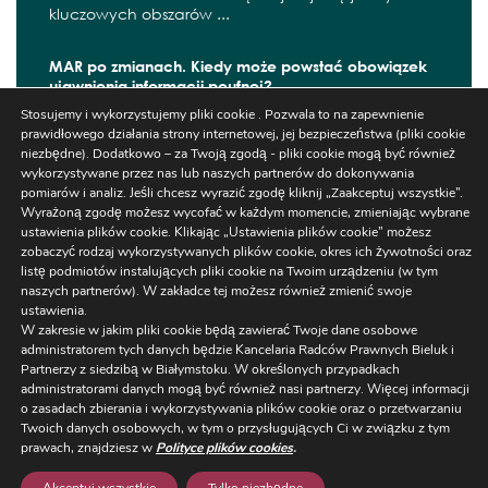
kluczowych obszarów ...
MAR po zmianach. Kiedy może powstać obowiązek
ujawnienia informacji poufnej?
Stosujemy i wykorzystujemy pliki cookie . Pozwala to na zapewnienie
W czerwcu 2026 r. zaczęły obowiązywać kolejne
prawidłowego działania strony internetowej, jej bezpieczeństwa (pliki cookie
zmiany wynikające z ...
niezbędne). Dodatkowo – za Twoją zgodą - pliki cookie mogą być również
wykorzystywane przez nas lub naszych partnerów do dokonywania
pomiarów i analiz. Jeśli chcesz wyrazić zgodę kliknij „Zaakceptuj wszystkie”.
Wyrażoną zgodę możesz wycofać w każdym momencie, zmieniając wybrane
ustawienia plików cookie. Klikając „Ustawienia plików cookie” możesz
Szukaj
zobaczyć rodzaj wykorzystywanych plików cookie, okres ich żywotności oraz
listę podmiotów instalujących pliki cookie na Twoim urządzeniu (w tym
naszych partnerów). W zakładce tej możesz również zmienić swoje
ustawienia.
W zakresie w jakim pliki cookie będą zawierać Twoje dane osobowe
administratorem tych danych będzie Kancelaria Radców Prawnych Bieluk i
Partnerzy z siedzibą w Białymstoku. W określonych przypadkach
administratorami danych mogą być również nasi partnerzy. Więcej informacji
Ustawienia
o zasadach zbierania i wykorzystywania plików cookie oraz o przetwarzaniu
Regulaminy/RODO
/
NEWSLETTER
Twoich danych osobowych, w tym o przysługujących Ci w związku z tym
Cookies
prawach, znajdziesz w
Polityce plików cookies
.
ul. Warszawska 14 lok. 3, 15-063 Białystok,
+48 85 663 77 5