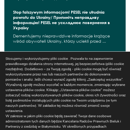
Stop fałszywym informacjom! PESEL nie utrudnia
powrotu do Ukrainy/ Припиніть неправдиву
інформацію! PESEL не ускладнює повернення в
Україну
Dementujemy nieprawdziwe informacje krążące
wśród obywateli Ukrainy, którzy uciekli przed ...
Соціальна допомога громадянам України, які
Stosujemy i wykorzystujemy pliki cookie . Pozwala to na zapewnienie
втікають від війни
prawidłowego działania strony internetowej, jej bezpieczeństwa (pliki cookie
Соціальна допомога може надаватися
niezbędne). Dodatkowo – za Twoją zgodą - pliki cookie mogą być również
громадянам України, які перебувають у Польщі ...
wykorzystywane przez nas lub naszych partnerów do dokonywania
pomiarów i analiz. Jeśli chcesz wyrazić zgodę kliknij „Zaakceptuj wszystkie”.
Wyrażoną zgodę możesz wycofać w każdym momencie, zmieniając wybrane
ustawienia plików cookie. Klikając „Ustawienia plików cookie” możesz
zobaczyć rodzaj wykorzystywanych plików cookie, okres ich żywotności oraz
listę podmiotów instalujących pliki cookie na Twoim urządzeniu (w tym
naszych partnerów). W zakładce tej możesz również zmienić swoje
ustawienia.
W zakresie w jakim pliki cookie będą zawierać Twoje dane osobowe
administratorem tych danych będzie Kancelaria Radców Prawnych Bieluk i
Partnerzy z siedzibą w Białymstoku. W określonych przypadkach