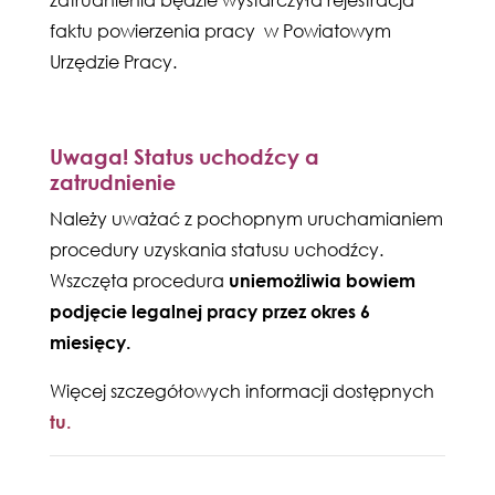
zatrudnienia będzie wystarczyła rejestracja
faktu powierzenia pracy w Powiatowym
Urzędzie Pracy.
Uwaga! Status uchodźcy a
zatrudnienie
Należy uważać z pochopnym uruchamianiem
procedury uzyskania statusu uchodźcy.
Wszczęta procedura
uniemożliwia bowiem
podjęcie legalnej pracy przez okres 6
miesięcy.
Więcej szczegółowych informacji dostępnych
tu
.