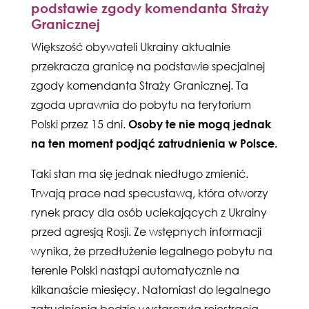
podstawie zgody komendanta Straży
Granicznej
Większość obywateli Ukrainy aktualnie
przekracza granicę na podstawie specjalnej
zgody komendanta Straży Granicznej. Ta
zgoda uprawnia do pobytu na terytorium
Polski przez 15 dni.
Osoby te nie mogą jednak
na ten moment podjąć zatrudnienia w Polsce.
Taki stan ma się jednak niedługo zmienić.
Trwają prace nad specustawą, która otworzy
rynek pracy dla osób uciekających z Ukrainy
przed agresją Rosji. Ze wstępnych informacji
wynika, że przedłużenie legalnego pobytu na
terenie Polski nastąpi automatycznie na
kilkanaście miesięcy. Natomiast do legalnego