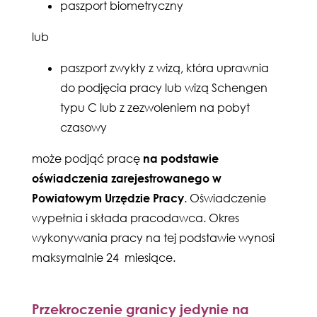
paszport biometryczny
lub
paszport zwykły z wizą, która uprawnia
do podjęcia pracy lub wizą Schengen
typu C lub z zezwoleniem na pobyt
czasowy
może podjąć pracę
na podstawie
oświadczenia zarejestrowanego w
Powiatowym Urzędzie Pracy
. Oświadczenie
wypełnia i składa pracodawca. Okres
wykonywania pracy na tej podstawie wynosi
maksymalnie 24 miesiące.
Przekroczenie granicy jedynie na