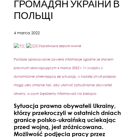
ГРОМАДЯН УКРАЇНИ В
ПОЛЬЩІ
4 marca 2022
Українська версія нижче
Poniższe opracowanie zawiera informacje zgodne ze stanem
prawnym obowiązującym 4 marca 2022 r. W związku z
dynamicznie zmieniającą się sytuacją, w każdej chwili przepisy
mogą ulec zmianie tak, aby ułatwić zatrudnianie obywateli
Ukrainy, o czym będziemy informować na bieżąco.
Sytuacja prawna obywateli Ukrainy,
którzy przekroczyli w ostatnich dniach
granicę polsko-ukraińską uciekając
przed wojną, jest zróżnicowana.
Możliwość podjęcia pracy przez