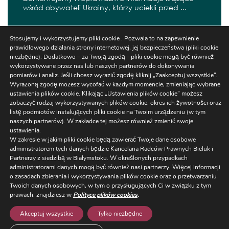
wśród obywateli Ukrainy, którzy uciekli przed ...
Соціальна допомога громадянам України, які
Stosujemy i wykorzystujemy pliki cookie . Pozwala to na zapewnienie
втікають від війни
prawidłowego działania strony internetowej, jej bezpieczeństwa (pliki cookie
Соціальна допомога може надаватися
niezbędne). Dodatkowo – za Twoją zgodą - pliki cookie mogą być również
громадянам України, які перебувають у Польщі ...
wykorzystywane przez nas lub naszych partnerów do dokonywania
pomiarów i analiz. Jeśli chcesz wyrazić zgodę kliknij „Zaakceptuj wszystkie”.
Wyrażoną zgodę możesz wycofać w każdym momencie, zmieniając wybrane
ustawienia plików cookie. Klikając „Ustawienia plików cookie” możesz
zobaczyć rodzaj wykorzystywanych plików cookie, okres ich żywotności oraz
listę podmiotów instalujących pliki cookie na Twoim urządzeniu (w tym
naszych partnerów). W zakładce tej możesz również zmienić swoje
ustawienia.
W zakresie w jakim pliki cookie będą zawierać Twoje dane osobowe
administratorem tych danych będzie Kancelaria Radców Prawnych Bieluk i
Partnerzy z siedzibą w Białymstoku. W określonych przypadkach
administratorami danych mogą być również nasi partnerzy. Więcej informacji
Ustawienia
o zasadach zbierania i wykorzystywania plików cookie oraz o przetwarzaniu
Regulaminy/RODO
/
NEWSLETTER
Twoich danych osobowych, w tym o przysługujących Ci w związku z tym
Cookies
prawach, znajdziesz w
Polityce plików cookies
.
ul. Warszawska 14 lok. 3, 15-063 Białystok,
+48 85 663 77 5
Akceptuj wszystkie
Tylko niezbędne
kancelaria@bieluk.pl
/ oddział w Warszawie: ul. Karolkow