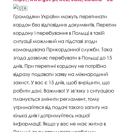
Громадяни України можуть перетинати
кордон без відповідних документів. Перетин
кордону і перебування в Польщі в такій
ситуації можливий на підставі згоди
командувача Прикордонної служби. Така
згода дозволяє перебувати в Польщі до 15
днів. При перетині кордону не потрібно
відразу подавати заяву на міжнародний
захист. У вас є 15 днів, щоб вирішити, що
робити далі. Важливо! У зв’язку з ситуацією
планується змінити регламент, тому
утримайтеся від подачі такого запиту на
кілька днів і дотримуйтесь нашої
інформації. Якщо у вас не має житла в
Польщі, то ви отримаєте необхідну