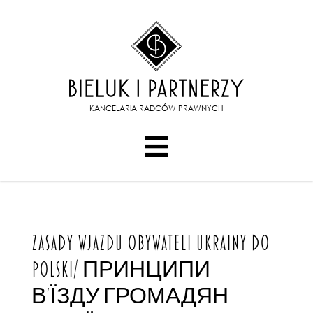
Bieluk i PartnerzyZasady wj
KANCELARIA RADCÓW PRAWNYCH
ZASADY WJAZDU OBYWATELI UKRAINY DO
POLSKI/ ПРИНЦИПИ
В'ЇЗДУ ГРОМАДЯН