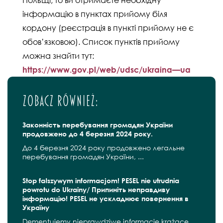
інформацію в пунктах прийому біля
кордону (реєстрація в пункті прийому не є
обов’язковою). Список пунктів прийому
можна знайти тут:
https://www.gov.pl/web/udsc/ukraina—ua
Zobacz również:
Законність перебування громадян України
продовжено до 4 березня 2024 року.
До 4 березня 2024 року продовжено легальне
перебування громадян України, ...
Stop fałszywym informacjom! PESEL nie utrudnia
powrotu do Ukrainy/ Припиніть неправдиву
інформацію! PESEL не ускладнює повернення в
Україну
Dementujemy nieprawdziwe informacje krążące