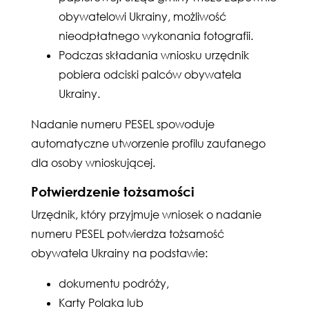
obywatelowi Ukrainy, możliwość
nieodpłatnego wykonania fotografii.
Podczas składania wniosku urzędnik
pobiera odciski palców obywatela
Ukrainy.
Nadanie numeru PESEL spowoduje
automatyczne utworzenie profilu zaufanego
dla osoby wnioskującej.
Potwierdzenie tożsamości
Urzędnik, który przyjmuje wniosek o nadanie
numeru PESEL potwierdza tożsamość
obywatela Ukrainy na podstawie:
dokumentu podróży,
Karty Polaka lub