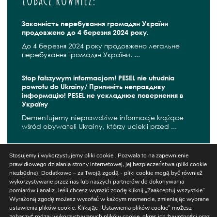
Zobacz również:
Законність перебування громадян України
продовжено до 4 березня 2024 року.
До 4 березня 2024 року продовжено легальне
перебування громадян України, ...
Stop fałszywym informacjom! PESEL nie utrudnia
powrotu do Ukrainy/ Припиніть неправдиву
інформацію! PESEL не ускладнює повернення в
Україну
Dementujemy nieprawdziwe informacje krążące
wśród obywateli Ukrainy, którzy uciekli przed ...
Соціальна допомога громадянам України, які
Stosujemy i wykorzystujemy pliki cookie . Pozwala to na zapewnienie
втікають від війни
prawidłowego działania strony internetowej, jej bezpieczeństwa (pliki cookie
Соціальна допомога може надаватися
niezbędne). Dodatkowo – za Twoją zgodą - pliki cookie mogą być również
громадянам України, які перебувають у Польщі ...
wykorzystywane przez nas lub naszych partnerów do dokonywania
pomiarów i analiz. Jeśli chcesz wyrazić zgodę kliknij „Zaakceptuj wszystkie”.
Wyrażoną zgodę możesz wycofać w każdym momencie, zmieniając wybrane
ustawienia plików cookie. Klikając „Ustawienia plików cookie” możesz
zobaczyć rodzaj wykorzystywanych plików cookie, okres ich żywotności oraz