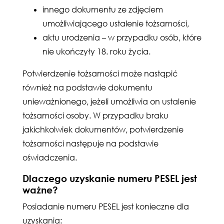
innego dokumentu ze zdjęciem
umożliwiającego ustalenie tożsamości,
aktu urodzenia – w przypadku osób, które
nie ukończyły 18. roku życia.
Potwierdzenie tożsamości może nastąpić
również na podstawie dokumentu
unieważnionego, jeżeli umożliwia on ustalenie
tożsamości osoby. W przypadku braku
jakichkolwiek dokumentów, potwierdzenie
tożsamości następuje na podstawie
oświadczenia.
Dlaczego uzyskanie numeru PESEL jest
ważne?
Posiadanie numeru PESEL jest konieczne dla
uzyskania: