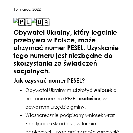
15 marca 2022
Obywatel Ukrainy, który legalnie
przebywa w Polsce, może
otrzymać numer PESEL. Uzyskanie
tego numeru jest niezbędne do
skorzystania ze świadczeń
socjalnych.
Jak uzyskać numer PESEL?
Obywatel Ukrainy musi złożyć
wniosek
o
nadanie numeru PESEL
osobiście,
w
dowolnym urzędzie gminy.
Własnoręcznie podpisany wniosek wraz
ze zdjęciem składa się w formie
papierowej. Urząd gminy może zapewnić