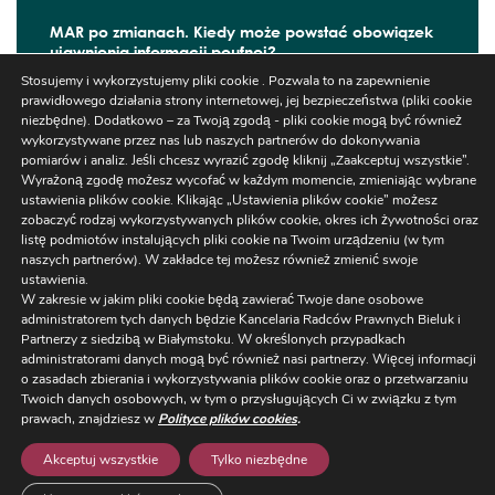
MAR po zmianach. Kiedy może powstać obowiązek
ujawnienia informacji poufnej?
Stosujemy i wykorzystujemy pliki cookie . Pozwala to na zapewnienie
W czerwcu 2026 r. zaczęły obowiązywać kolejne
prawidłowego działania strony internetowej, jej bezpieczeństwa (pliki cookie
zmiany wynikające z ...
niezbędne). Dodatkowo – za Twoją zgodą - pliki cookie mogą być również
wykorzystywane przez nas lub naszych partnerów do dokonywania
pomiarów i analiz. Jeśli chcesz wyrazić zgodę kliknij „Zaakceptuj wszystkie”.
Wyrażoną zgodę możesz wycofać w każdym momencie, zmieniając wybrane
ustawienia plików cookie. Klikając „Ustawienia plików cookie” możesz
Szukaj
zobaczyć rodzaj wykorzystywanych plików cookie, okres ich żywotności oraz
listę podmiotów instalujących pliki cookie na Twoim urządzeniu (w tym
naszych partnerów). W zakładce tej możesz również zmienić swoje
ustawienia.
W zakresie w jakim pliki cookie będą zawierać Twoje dane osobowe
administratorem tych danych będzie Kancelaria Radców Prawnych Bieluk i
Partnerzy z siedzibą w Białymstoku. W określonych przypadkach
administratorami danych mogą być również nasi partnerzy. Więcej informacji
Ustawienia
o zasadach zbierania i wykorzystywania plików cookie oraz o przetwarzaniu
Regulaminy/RODO
/
NEWSLETTER
Twoich danych osobowych, w tym o przysługujących Ci w związku z tym
Cookies
prawach, znajdziesz w
Polityce plików cookies
.
ul. Warszawska 14 lok. 3, 15-063 Białystok,
+48 85 663 77 5
Akceptuj wszystkie
Tylko niezbędne
kancelaria@bieluk.pl
/ oddział w Warszawie: ul. Karolkow