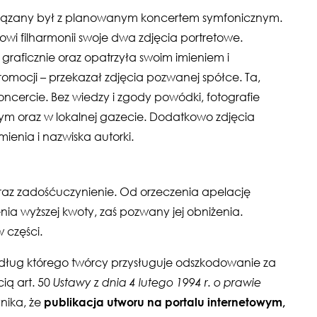
związany był z planowanym koncertem symfonicznym.
owi filharmonii swoje dwa zdjęcia portretowe.
raficznie oraz opatrzyła swoim imieniem i
promocji – przekazał zdjęcia pozwanej spółce. Ta,
oncercie. Bez wiedzy i zgody powódki, fotografie
ym oraz w lokalnej gazecie. Dodatkowo zdjęcia
ienia i nazwiska autorki.
z zadośćuczynienie. Od orzeczenia apelację
ia wyższej kwoty, zaś pozwany jej obniżenia.
 części.
edług którego twórcy przysługuje odszkodowanie za
cią art. 50
Ustawy z dnia 4 lutego 1994 r. o prawie
nika, że
publikacja utworu na portalu internetowym,