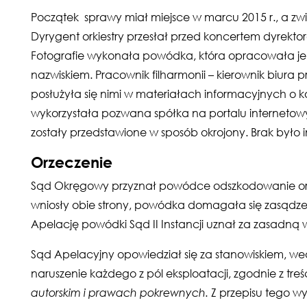
Początek sprawy miał miejsce w marcu 2015 r., a 
Dyrygent orkiestry przesłał przed koncertem dyrektor
Fotografie wykonała powódka, która opracowała je g
nazwiskiem. Pracownik filharmonii – kierownik biura 
posłużyła się nimi w materiałach informacyjnych o k
wykorzystała pozwana spółka na portalu internetow
zostały przedstawione w sposób okrojony. Brak było im
Orzeczenie
Sąd Okręgowy przyznał powódce odszkodowanie ora
wniosły obie strony, powódka domagała się zasądzen
Apelację powódki Sąd II Instancji uznał za zasadną w
Sąd Apelacyjny opowiedział się za stanowiskiem, w
naruszenie każdego z pól eksploatacji, zgodnie z treś
autorskim i prawach pokrewnych.
Z przepisu tego wy