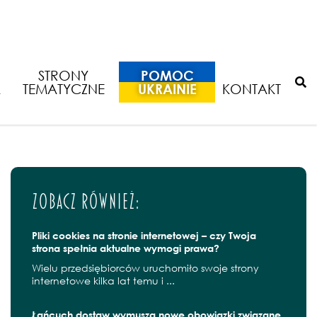
 sądu korzystne dla twórców -
STRONY
POMOC
A
TEMATYCZNE
UKRAINIE
KONTAKT
Zobacz również:
Pliki cookies na stronie internetowej – czy Twoja
strona spełnia aktualne wymogi prawa?
Wielu przedsiębiorców uruchomiło swoje strony
internetowe kilka lat temu i ...
Łańcuch dostaw wymusza nowe obowiązki związane