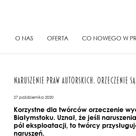
Bieluk i PartnerzyNaruszenie
O NAS
OFERTA
CO NOWEGO W PR
NARUSZENIE PRAW AUTORSKICH. ORZECZENIE 
27 października 2020
Korzystne dla twórców orzeczenie wyd
Białymstoku. Uznał, że j
eśli naruszen
pól eksploatacji, to twórcy przysług
naruszeń.