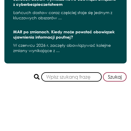
z cyberbezpieczeństwem
Łańcuch dostaw coraz częściej staje się jednym z
kluczowych obszarów ...
MAR po zmianach. Kiedy może powstać obowiązek
ujawnienia informacji poufnej?
W czerwcu 2026 r. zaczęły obowiązywać kolejne
zmiany wynikające z ...
Szukaj