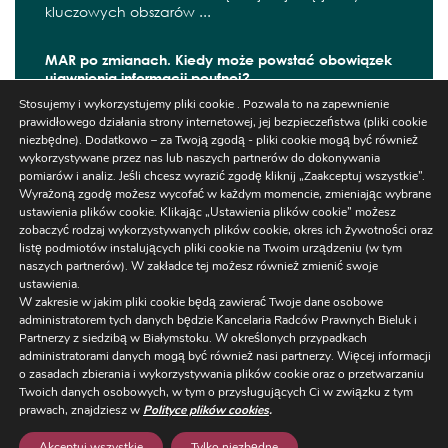
kluczowych obszarów ...
MAR po zmianach. Kiedy może powstać obowiązek
ujawnienia informacji poufnej?
Stosujemy i wykorzystujemy pliki cookie . Pozwala to na zapewnienie
W czerwcu 2026 r. zaczęły obowiązywać kolejne
prawidłowego działania strony internetowej, jej bezpieczeństwa (pliki cookie
zmiany wynikające z ...
niezbędne). Dodatkowo – za Twoją zgodą - pliki cookie mogą być również
wykorzystywane przez nas lub naszych partnerów do dokonywania
pomiarów i analiz. Jeśli chcesz wyrazić zgodę kliknij „Zaakceptuj wszystkie”.
Wyrażoną zgodę możesz wycofać w każdym momencie, zmieniając wybrane
ustawienia plików cookie. Klikając „Ustawienia plików cookie” możesz
Szukaj
zobaczyć rodzaj wykorzystywanych plików cookie, okres ich żywotności oraz
listę podmiotów instalujących pliki cookie na Twoim urządzeniu (w tym
naszych partnerów). W zakładce tej możesz również zmienić swoje
ustawienia.
W zakresie w jakim pliki cookie będą zawierać Twoje dane osobowe
administratorem tych danych będzie Kancelaria Radców Prawnych Bieluk i
Partnerzy z siedzibą w Białymstoku. W określonych przypadkach
administratorami danych mogą być również nasi partnerzy. Więcej informacji
Ustawienia
o zasadach zbierania i wykorzystywania plików cookie oraz o przetwarzaniu
Regulaminy/RODO
/
NEWSLETTER
Twoich danych osobowych, w tym o przysługujących Ci w związku z tym
Cookies
prawach, znajdziesz w
Polityce plików cookies
.
ul. Warszawska 14 lok. 3, 15-063 Białystok,
+48 85 663 77 5
Akceptuj wszystkie
Tylko niezbędne