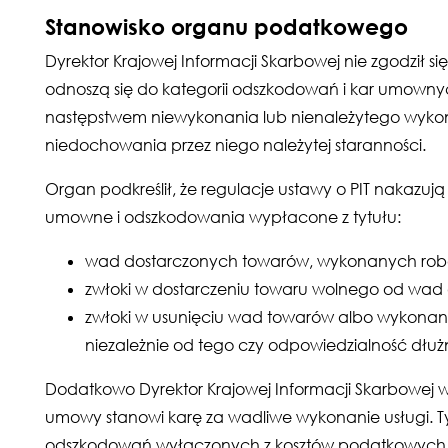
Stanowisko organu podatkowego
Dyrektor Krajowej Informacji Skarbowej nie zgodził si
odnoszą się do kategorii odszkodowań i kar umownyc
następstwem niewykonania lub nienależytego wykon
niedochowania przez niego należytej staranności.
Organ podkreślił, że regulacje ustawy o PIT nakazuj
umowne i odszkodowania wypłacone z tytułu:
wad dostarczonych towarów, wykonanych robót
zwłoki w dostarczeniu towaru wolnego od wad
zwłoki w usunięciu wad towarów albo wykonany
niezależnie od tego czy odpowiedzialność dłużn
Dodatkowo Dyrektor Krajowej Informacji Skarbowej w
umowy stanowi karę za wadliwe wykonanie usługi. T
odszkodowań wyłączonych z kosztów podatkowych