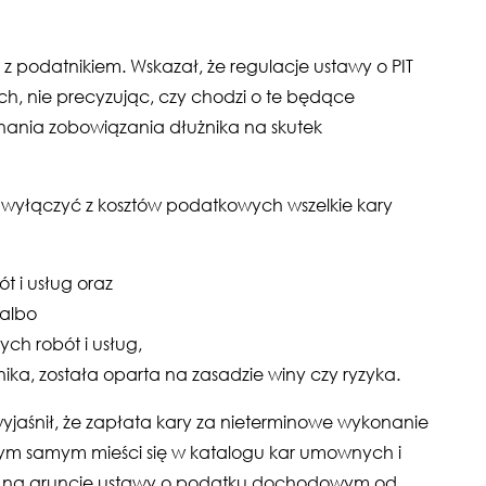
ę z podatnikiem. Wskazał, że regulacje ustawy o PIT
h, nie precyzując, czy chodzi o te będące
ania zobowiązania dłużnika na skutek
ą wyłączyć z kosztów podatkowych wszelkie kary
 i usług oraz
 albo
ch robót i usług,
ika, została oparta na zasadzie winy czy ryzyka.
yjaśnił, że zapłata kary za nieterminowe wykonanie
ym samym mieści się w katalogu kar umownych i
 na gruncie ustawy o podatku dochodowym od