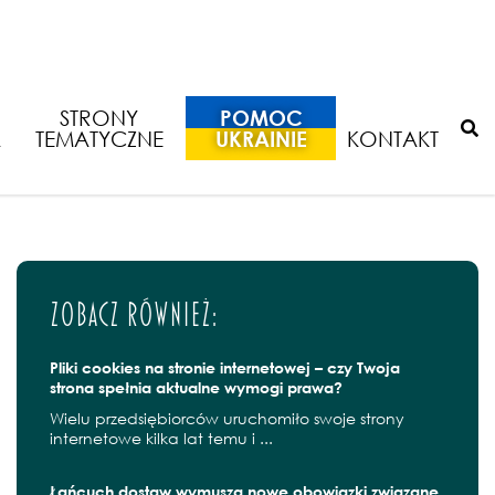
 nie jest kosztem podatkowym
STRONY
POMOC
A
TEMATYCZNE
UKRAINIE
KONTAKT
Zobacz również:
Pliki cookies na stronie internetowej – czy Twoja
strona spełnia aktualne wymogi prawa?
Wielu przedsiębiorców uruchomiło swoje strony
internetowe kilka lat temu i ...
Łańcuch dostaw wymusza nowe obowiązki związane