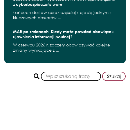
z cyberbezpieczeństwem
Łańcuch dostaw coraz częściej staje się jednym z
kluczowych obszarów ...
MAR po zmianach. Kiedy może powstać obowiązek
ujawnienia informacji poufnej?
W czerwcu 2026 r. zaczęły obowiązywać kolejne
zmiany wynikające z ...
Szukaj