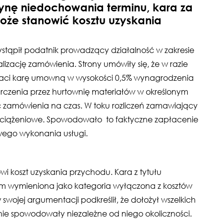
nę niedochowania terminu, kara za
oże stanowić kosztu uzyskania
ystąpił podatnik prowadzący działalność w zakresie
zację zamówienia. Strony umówiły się, że w razie
aci karę umowną w wysokości 0,5% wynagrodzenia
tarczenia przez hurtownię materiałów w określonym
ć zamówienia na czas. W toku rozliczeń zamawiający
obciążeniowe. Spowodowało to faktyczne zapłacenie
wego wykonania usługi.
koszt uzyskania przychodu. Kara z tytułu
em wymieniona jako kategoria wyłączona z kosztów
wojej argumentacji podkreślił, że dołożył wszelkich
ie spowodowały niezależne od niego okoliczności.