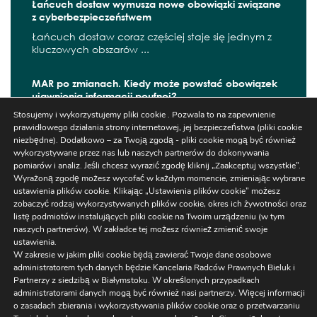
Łańcuch dostaw wymusza nowe obowiązki związane
z cyberbezpieczeństwem
Łańcuch dostaw coraz częściej staje się jednym z
kluczowych obszarów ...
MAR po zmianach. Kiedy może powstać obowiązek
ujawnienia informacji poufnej?
Stosujemy i wykorzystujemy pliki cookie . Pozwala to na zapewnienie
W czerwcu 2026 r. zaczęły obowiązywać kolejne
prawidłowego działania strony internetowej, jej bezpieczeństwa (pliki cookie
zmiany wynikające z ...
niezbędne). Dodatkowo – za Twoją zgodą - pliki cookie mogą być również
wykorzystywane przez nas lub naszych partnerów do dokonywania
pomiarów i analiz. Jeśli chcesz wyrazić zgodę kliknij „Zaakceptuj wszystkie”.
Wyrażoną zgodę możesz wycofać w każdym momencie, zmieniając wybrane
ustawienia plików cookie. Klikając „Ustawienia plików cookie” możesz
Szukaj
zobaczyć rodzaj wykorzystywanych plików cookie, okres ich żywotności oraz
listę podmiotów instalujących pliki cookie na Twoim urządzeniu (w tym
naszych partnerów). W zakładce tej możesz również zmienić swoje
ustawienia.
W zakresie w jakim pliki cookie będą zawierać Twoje dane osobowe
administratorem tych danych będzie Kancelaria Radców Prawnych Bieluk i
Partnerzy z siedzibą w Białymstoku. W określonych przypadkach
administratorami danych mogą być również nasi partnerzy. Więcej informacji
Ustawienia
o zasadach zbierania i wykorzystywania plików cookie oraz o przetwarzaniu
Regulaminy/RODO
/
NEWSLETTER