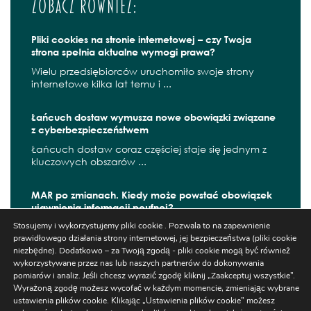
Zobacz również:
Pliki cookies na stronie internetowej – czy Twoja
strona spełnia aktualne wymogi prawa?
Wielu przedsiębiorców uruchomiło swoje strony
internetowe kilka lat temu i ...
Łańcuch dostaw wymusza nowe obowiązki związane
z cyberbezpieczeństwem
Łańcuch dostaw coraz częściej staje się jednym z
kluczowych obszarów ...
MAR po zmianach. Kiedy może powstać obowiązek
ujawnienia informacji poufnej?
Stosujemy i wykorzystujemy pliki cookie . Pozwala to na zapewnienie
W czerwcu 2026 r. zaczęły obowiązywać kolejne
prawidłowego działania strony internetowej, jej bezpieczeństwa (pliki cookie
zmiany wynikające z ...
niezbędne). Dodatkowo – za Twoją zgodą - pliki cookie mogą być również
wykorzystywane przez nas lub naszych partnerów do dokonywania
pomiarów i analiz. Jeśli chcesz wyrazić zgodę kliknij „Zaakceptuj wszystkie”.
Wyrażoną zgodę możesz wycofać w każdym momencie, zmieniając wybrane
Szukaj
ustawienia plików cookie. Klikając „Ustawienia plików cookie” możesz