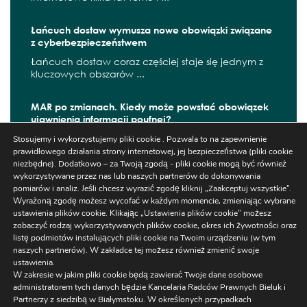
Łańcuch dostaw wymusza nowe obowiązki związane
z cyberbezpieczeństwem
Łańcuch dostaw coraz częściej staje się jednym z
kluczowych obszarów ...
MAR po zmianach. Kiedy może powstać obowiązek
ujawnienia informacji poufnej?
W czerwcu 2026 r. zaczęły obowiązywać kolejne
Stosujemy i wykorzystujemy pliki cookie . Pozwala to na zapewnienie
zmiany wynikające z ...
prawidłowego działania strony internetowej, jej bezpieczeństwa (pliki cookie
niezbędne). Dodatkowo – za Twoją zgodą - pliki cookie mogą być również
wykorzystywane przez nas lub naszych partnerów do dokonywania
pomiarów i analiz. Jeśli chcesz wyrazić zgodę kliknij „Zaakceptuj wszystkie”.
Wyrażoną zgodę możesz wycofać w każdym momencie, zmieniając wybrane
Szukaj
ustawienia plików cookie. Klikając „Ustawienia plików cookie” możesz
zobaczyć rodzaj wykorzystywanych plików cookie, okres ich żywotności oraz
listę podmiotów instalujących pliki cookie na Twoim urządzeniu (w tym
naszych partnerów). W zakładce tej możesz również zmienić swoje
ustawienia.
W zakresie w jakim pliki cookie będą zawierać Twoje dane osobowe
administratorem tych danych będzie Kancelaria Radców Prawnych Bieluk i
Partnerzy z siedzibą w Białymstoku. W określonych przypadkach