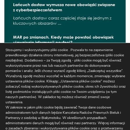
Łańcuch dostaw wymusza nowe obowiązki związane
z cyberbezpieczeństwem
Łańcuch dostaw coraz częściej staje się jednym z
kluczowych obszarów ...
MAR po zmianach. Kiedy może powstać obowiązek
ujawnienia informacji poufnej?
Stosujemy i wykorzystujemy pliki cookie . Pozwala to na zapewnienie
W czerwcu 2026 r. zaczęły obowiązywać kolejne
prawidłowego działania strony internetowej, jej bezpieczeństwa (pliki cookie
zmiany wynikające z ...
niezbędne). Dodatkowo – za Twoją zgodą - pliki cookie mogą być również
wykorzystywane przez nas lub naszych partnerów do dokonywania
pomiarów i analiz. Jeśli chcesz wyrazić zgodę kliknij „Zaakceptuj wszystkie”.
Wyrażoną zgodę możesz wycofać w każdym momencie, zmieniając wybrane
ustawienia plików cookie. Klikając „Ustawienia plików cookie” możesz
Szukaj
zobaczyć rodzaj wykorzystywanych plików cookie, okres ich żywotności oraz
listę podmiotów instalujących pliki cookie na Twoim urządzeniu (w tym
naszych partnerów). W zakładce tej możesz również zmienić swoje
ustawienia.
W zakresie w jakim pliki cookie będą zawierać Twoje dane osobowe
administratorem tych danych będzie Kancelaria Radców Prawnych Bieluk i
Partnerzy z siedzibą w Białymstoku. W określonych przypadkach
administratorami danych mogą być również nasi partnerzy. Więcej informacji
Ustawienia
o zasadach zbierania i wykorzystywania plików cookie oraz o przetwarzaniu