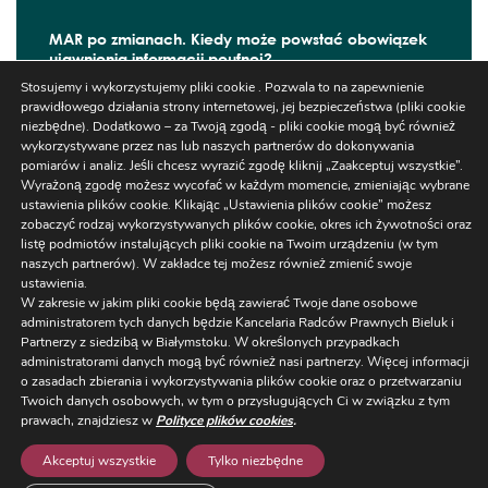
MAR po zmianach. Kiedy może powstać obowiązek
ujawnienia informacji poufnej?
Stosujemy i wykorzystujemy pliki cookie . Pozwala to na zapewnienie
W czerwcu 2026 r. zaczęły obowiązywać kolejne
prawidłowego działania strony internetowej, jej bezpieczeństwa (pliki cookie
zmiany wynikające z ...
niezbędne). Dodatkowo – za Twoją zgodą - pliki cookie mogą być również
wykorzystywane przez nas lub naszych partnerów do dokonywania
pomiarów i analiz. Jeśli chcesz wyrazić zgodę kliknij „Zaakceptuj wszystkie”.
Wyrażoną zgodę możesz wycofać w każdym momencie, zmieniając wybrane
ustawienia plików cookie. Klikając „Ustawienia plików cookie” możesz
Szukaj
zobaczyć rodzaj wykorzystywanych plików cookie, okres ich żywotności oraz
listę podmiotów instalujących pliki cookie na Twoim urządzeniu (w tym
naszych partnerów). W zakładce tej możesz również zmienić swoje
ustawienia.
W zakresie w jakim pliki cookie będą zawierać Twoje dane osobowe
administratorem tych danych będzie Kancelaria Radców Prawnych Bieluk i
Partnerzy z siedzibą w Białymstoku. W określonych przypadkach
administratorami danych mogą być również nasi partnerzy. Więcej informacji
Ustawienia
o zasadach zbierania i wykorzystywania plików cookie oraz o przetwarzaniu
Regulaminy/RODO
/
NEWSLETTER
Twoich danych osobowych, w tym o przysługujących Ci w związku z tym
Cookies
prawach, znajdziesz w
Polityce plików cookies
.
ul. Warszawska 14 lok. 3, 15-063 Białystok,
+48 85 663 77 5
Akceptuj wszystkie
Tylko niezbędne
kancelaria@bieluk.pl
/ oddział w Warszawie: ul. Karolkow