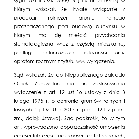
sygn. akt II OSK 2669/16 (LEX nr 2419443) w
którym wskazał, że trwałe wyłącznie z
produkcji rolniczej gruntu rolnego
przeznaczonego pod budowę budynku w
którym ma się mieścić przychodnia
stomatologiczna wraz z częścią mieszkalną,
podlega jednorazowej należności oraz
opłatom rocznym z tytułu ww. wyłączenia.
Sąd wskazał, że do Niepublicznego Zakładu
Opieki Zdrowotnej nie ma zastosowania
wyłączenie z art. 12 ust 16 ustawy z dnia 3
lutego 1995 r. o ochronie gruntów rolnych i
leśnych (t.j. Dz. U. z 2017 r. poz. 1161 z późn.
zm., dalej: Ustawa). Sąd podkreślił, że w tym
art. wprowadzono dopuszczalność umorzenia
całości lub części należności i opłat rocznych,