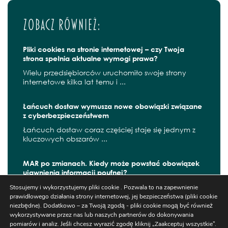
Zobacz również:
Pliki cookies na stronie internetowej – czy Twoja
strona spełnia aktualne wymogi prawa?
Wielu przedsiębiorców uruchomiło swoje strony
internetowe kilka lat temu i ...
Łańcuch dostaw wymusza nowe obowiązki związane
z cyberbezpieczeństwem
Łańcuch dostaw coraz częściej staje się jednym z
kluczowych obszarów ...
MAR po zmianach. Kiedy może powstać obowiązek
ujawnienia informacji poufnej?
W czerwcu 2026 r. zaczęły obowiązywać kolejne
Stosujemy i wykorzystujemy pliki cookie . Pozwala to na zapewnienie
zmiany wynikające z ...
prawidłowego działania strony internetowej, jej bezpieczeństwa (pliki cookie
niezbędne). Dodatkowo – za Twoją zgodą - pliki cookie mogą być również
wykorzystywane przez nas lub naszych partnerów do dokonywania
pomiarów i analiz. Jeśli chcesz wyrazić zgodę kliknij „Zaakceptuj wszystkie”.