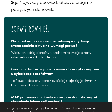
Sąd Najwyższy opowiedział się za drugim z
powyższych stanowisk.
Zobacz również:
Pliki cookies na stronie internetowej – czy Twoja
strona spełnia aktualne wymogi prawa?
Wielu przedsiębiorców uruchomiło swoje strony
internetowe kilka lat temu i ...
Łańcuch dostaw wymusza nowe obowiązki związane
z cyberbezpieczeństwem
Łańcuch dostaw coraz częściej staje się jednym z
kluczowych obszarów ...
MAR po zmianach. Kiedy może powstać obowiązek
ujawnienia informacji poufnej?
Stosujemy i wykorzystujemy pliki cookie . Pozwala to na zapewnienie
W czerwcu 2026 r. zaczęły obowiązywać kolejne