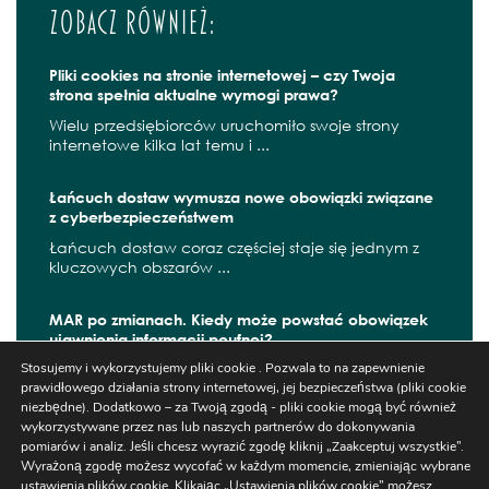
Zobacz również:
Pliki cookies na stronie internetowej – czy Twoja
strona spełnia aktualne wymogi prawa?
Wielu przedsiębiorców uruchomiło swoje strony
internetowe kilka lat temu i ...
Łańcuch dostaw wymusza nowe obowiązki związane
z cyberbezpieczeństwem
Łańcuch dostaw coraz częściej staje się jednym z
kluczowych obszarów ...
MAR po zmianach. Kiedy może powstać obowiązek
ujawnienia informacji poufnej?
Stosujemy i wykorzystujemy pliki cookie . Pozwala to na zapewnienie
W czerwcu 2026 r. zaczęły obowiązywać kolejne
prawidłowego działania strony internetowej, jej bezpieczeństwa (pliki cookie
zmiany wynikające z ...
niezbędne). Dodatkowo – za Twoją zgodą - pliki cookie mogą być również
wykorzystywane przez nas lub naszych partnerów do dokonywania
pomiarów i analiz. Jeśli chcesz wyrazić zgodę kliknij „Zaakceptuj wszystkie”.
Wyrażoną zgodę możesz wycofać w każdym momencie, zmieniając wybrane
Szukaj
ustawienia plików cookie. Klikając „Ustawienia plików cookie” możesz